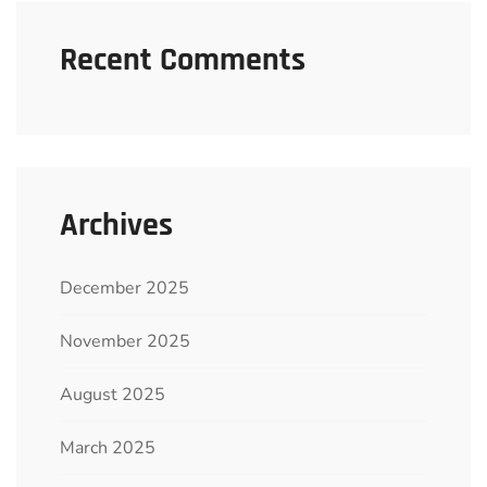
Recent Comments
Archives
December 2025
November 2025
August 2025
March 2025