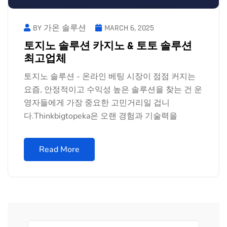
BY 가온 솔루션
MARCH 6, 2025
토지노 솔루션 카지노 & 토토 솔루션
최고업체
토지노 솔루션 - 온라인 베팅 시장이 점점 커지는
요즘, 안정적이고 수익성 높은 솔루션을 찾는 건 운
영자들에게 가장 중요한 고민거리일 겁니
다.Thinkbigtopeka은 오랜 경험과 기술력을
Read More