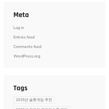
Meta
Log in
Entries feed
Comments feed
WordPress.org
Tags
2025년 슬롯게임 추천