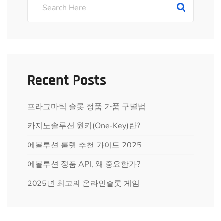
Recent Posts
프라그마틱 슬롯 정품 가품 구별법
카지노솔루션 원키(One-Key)란?
에볼루션 룰렛 추천 가이드 2025
에볼루션 정품 API, 왜 중요한가?
2025년 최고의 온라인슬롯 게임