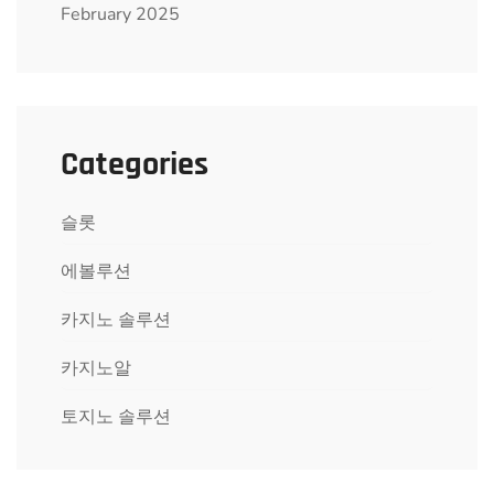
February 2025
Categories
슬롯
에볼루션
카지노 솔루션
카지노알
토지노 솔루션