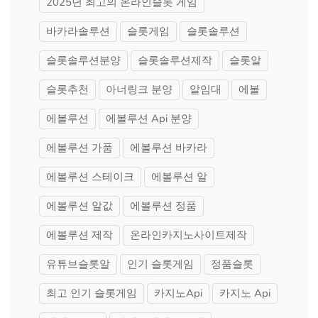
2025년 최고의 온라인슬롯 게임
바카라솔루션
슬롯게임
슬롯솔루션
슬롯솔루션분양
슬롯솔루션제작
슬롯알
슬롯추천
아너링크 분양
알임대
에볼
에볼루션
에볼루션 Api 분양
에볼루션 가품
에볼루션 바카라
에볼루션 스테이크
에볼루션 알
에볼루션 알값
에볼루션 정품
에볼루션 제작
온라인카지노사이트제작
유튜브슬롯알
인기 슬롯게임
정품슬롯
최고 인기 슬롯게임
카지노api
카지노 Api