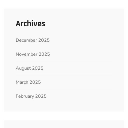
Archives
December 2025
November 2025
August 2025
March 2025
February 2025