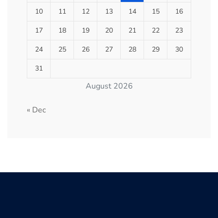
10
11
12
13
14
15
16
17
18
19
20
21
22
23
24
25
26
27
28
29
30
31
August 2026
« Dec