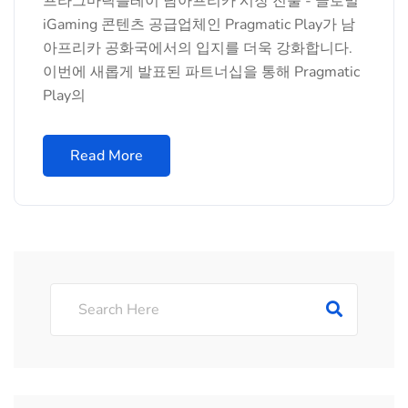
프라그마틱플레이 남아프리카 시장 진출 - 글로벌
iGaming 콘텐츠 공급업체인 Pragmatic Play가 남
아프리카 공화국에서의 입지를 더욱 강화합니다.
이번에 새롭게 발표된 파트너십을 통해 Pragmatic
Play의
Read More