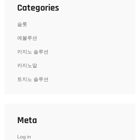
Categories
슬롯
에볼루션
카지노 솔루션
카지노알
토지노 솔루션
Meta
Log in