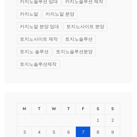
카지노솔루션 임대
카지노솔루션 제작
카지노알
카지노알 분양
카지노알 분양 임대
토지노사이트 분양
토지노사이트 제작
토지노솔루션
토지노 솔루션
토지노솔루션분양
토지노솔루션제작
M
T
W
T
F
S
S
1
2
3
4
5
6
7
8
9