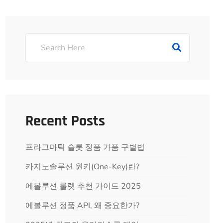
Recent Posts
프라그마틱 슬롯 정품 가품 구별법
카지노솔루션 원키(One-Key)란?
에볼루션 룰렛 추천 가이드 2025
에볼루션 정품 API, 왜 중요한가?