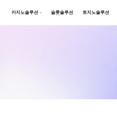
카지노솔루션
슬롯솔루션
토지노솔루션