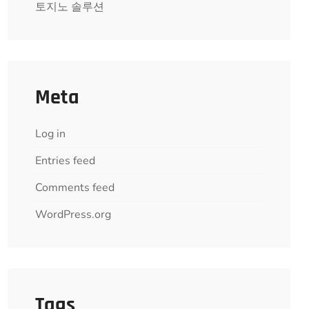
토지노 솔루션
Meta
Log in
Entries feed
Comments feed
WordPress.org
Tags