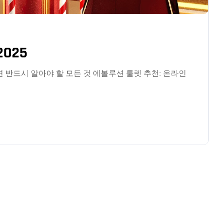
025
 반드시 알아야 할 모든 것 에볼루션 룰렛 추천: 온라인