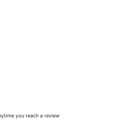
 anytime you reach a review