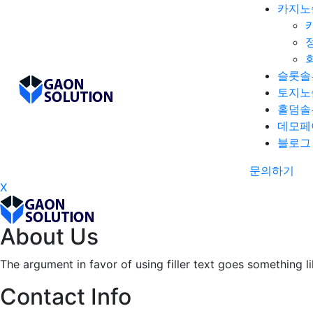
카지노
슬롯솔
토지노
홀덤솔
데모페
블로그
문의하기
X
About Us
The argument in favor of using filler text goes something l
Contact Info