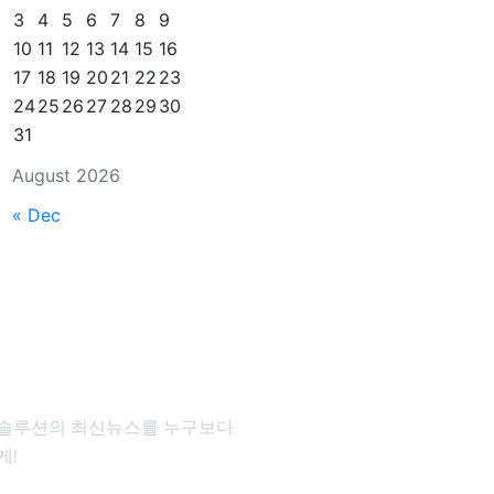
3
4
5
6
7
8
9
10
11
12
13
14
15
16
17
18
19
20
21
22
23
24
25
26
27
28
29
30
31
August 2026
« Dec
신뉴스 구독
솔루션의 최신뉴스를 누구보다
게!