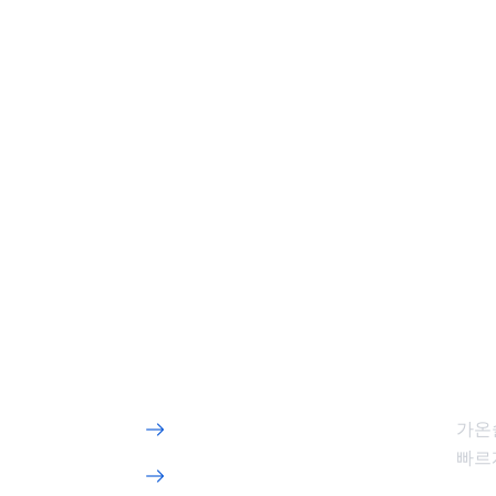
서비스
최
가온
카지노솔루션
빠르
카지노알분양