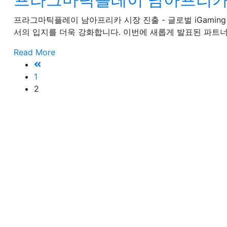
프라그마틱플레이 남아프리카 시장 진출 - 글로벌 iGaming 
서의 입지를 더욱 강화합니다. 이번에 새롭게 발표된 파트너십을 
Read More
1
2